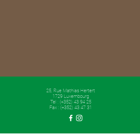
25, Rue Mathias Hertert
1729 Luxembourg
Tel : (+352) 43 94 25
Fax : (+352) 43 47 31